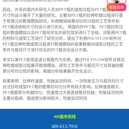
因此，许多的国内外研究人员对PET瓶的成型过程与PET瓶瓶坯的结构
尺寸的设计展开了大量的研究。主要对PET瓶的拉伸吹塑过程进行基
于有限元的数值模拟研究，利用模拟结果对拉吹过程的工艺条件和
PET瓶坯结构尺寸的设计进行优化。 将国内外PET瓶、PET瓶拉吹过
程的数值模拟以及PET瓶坯优化的研究现状进行了总结。对医用PET瓶
的材料与成型工艺进行了研究分析，提出了利用POLYFLOW软件对
PET瓶拉伸吹塑成型过程进行数值模拟的结果数据对成型过程的工艺
条件与瓶坯尺寸进行优化的PET瓶优化设计方案。
本文以某PET医用血清分离瓶作为实例，通过POLYFLOW软件对其拉
伸吹塑成型过程展开数值模拟，研究工艺条件与瓶坯尺寸对其轴向壁
厚分布均匀性的影响，根据分析结果展开优化设计。
结果表明：拉伸杆速度、吹胀延迟时间、一次吹胀压力与瓶坯的尺寸
对注拉吹成型PET瓶的壁厚的均匀分布有较大影响。拉伸速度越大，
PET瓶壁厚分布越均匀，但速度过大易造成瓶坯拉破；吹胀延迟时间
主要对瓶肩、瓶底部分影响较大，吹胀延迟时间
400服务热线
400-613-7916